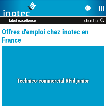
Skip to the navigation
Skip to the content
Bas
CHOISISSE
chercher
Offres d'emploi chez inotec en
France
Technico-commercial RFid junior